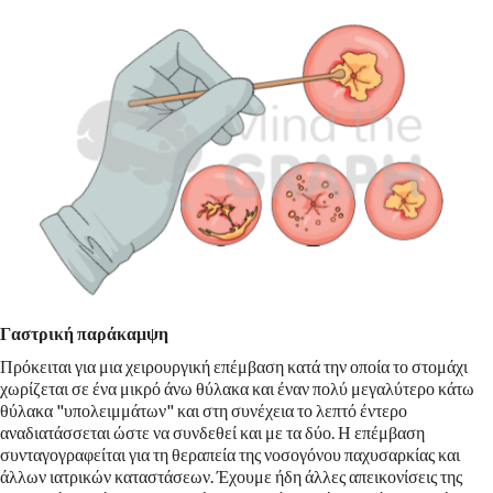
Γαστρική παράκαμψη
Πρόκειται για μια χειρουργική επέμβαση κατά την οποία το στομάχι
χωρίζεται σε ένα μικρό άνω θύλακα και έναν πολύ μεγαλύτερο κάτω
θύλακα "υπολειμμάτων" και στη συνέχεια το λεπτό έντερο
αναδιατάσσεται ώστε να συνδεθεί και με τα δύο. Η επέμβαση
συνταγογραφείται για τη θεραπεία της νοσογόνου παχυσαρκίας και
άλλων ιατρικών καταστάσεων. Έχουμε ήδη άλλες απεικονίσεις της