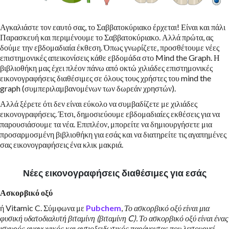
Αγκαλιάστε τον εαυτό σας, το Σαββατοκύριακο έρχεται! Είναι και πάλι
Παρασκευή και περιμένουμε το Σαββατοκύριακο. Αλλά πρώτα, ας
δούμε την εβδομαδιαία έκθεση. Όπως γνωρίζετε, προσθέτουμε νέες
επιστημονικές απεικονίσεις κάθε εβδομάδα στο Mind the Graph. Η
βιβλιοθήκη μας έχει πλέον πάνω από οκτώ χιλιάδες επιστημονικές
εικονογραφήσεις διαθέσιμες σε όλους τους χρήστες του mind the
graph (συμπεριλαμβανομένων των δωρεάν χρηστών).
Αλλά ξέρετε ότι δεν είναι εύκολο να συμβαδίζετε με χιλιάδες
εικονογραφήσεις. Έτσι, δημοσιεύουμε εβδομαδιαίες εκθέσεις για να
παρουσιάσουμε τα νέα. Επιπλέον, μπορείτε να δημιουργήσετε μια
προσαρμοσμένη βιβλιοθήκη για εσάς και να διατηρείτε τις αγαπημένες
σας εικονογραφήσεις ένα κλικ μακριά.
Νέες εικονογραφήσεις διαθέσιμες για εσάς
Ασκορβικό οξύ
ή Vitamic C. Σύμφωνα με
Pubchem
,
Το ασκορβικό οξύ είναι μια
φυσική υδατοδιαλυτή βιταμίνη (βιταμίνη C). Το ασκορβικό οξύ είναι ένας
ισχυρός αναγωγικός και αντιοξειδωτικός παράγοντας που λειτουργεί