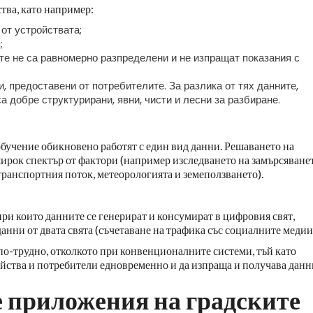
тва, като например:
от устройствата;
;
те не са равномерно разпределени и не изпращат показания с
, предоставени от потребителите. За разлика от тях данните,
а добре структурирани, явни, чисти и лесни за разбиране.
бучение обикновено работят с един вид данни. Решаването на
ирок спектър от фактори (например изследването на замърсяване
ранспортния поток, метеорологията и земеползването).
 при които данните се генерират и консумират в цифровия свят,
нни от двата свята (съчетаване на трафика със социалните медии
о-трудно, отколкото при конвенционалните системи, тъй като
ойства и потребители едновременно и да изпраща и получава данн
е приложения на градските