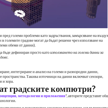
и пред големи проблеми като задръствания, замърсяване на въздух
 в големите градове могат да бъдат решени чрез използване на
леми обеми от данни).
да бъде дефиниран просто като
използването на големи данни за
адове
.
иране, интегриране и анализ на големи и разнородни данни,
е пространства. Такива източници на данни включват сензори,
 и хора.
ат градските компютри?
онцепции, методологии и приложения
", авторите представят об
хнологии.
ненатрапчиви и повсеместни сензорни технологии, усъвършенств