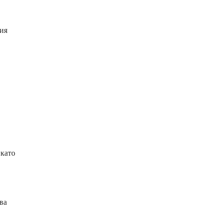
ция
 като
ва