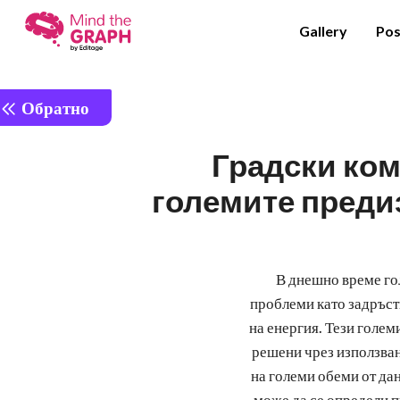
Gallery
Pos
Обратно
Градски ко
големите преди
В днешно време го
проблеми като задръст
на енергия. Тези голем
решени чрез използван
на големи обеми от дан
може да се определи пр