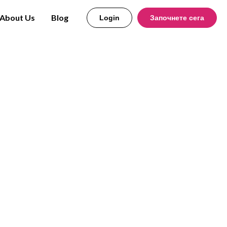
About Us
Blog
Login
Започнете сега