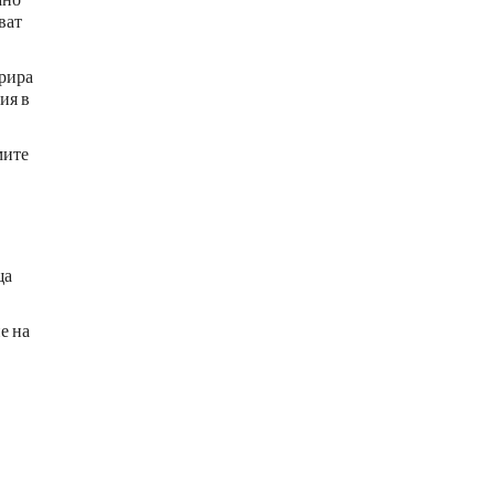
ват
грира
ия в
мите
ща
е на