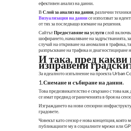
ефективен анализ на данни.
В
Слой за анализ на данни
, различни техник
Визуализация на данни
се използват за иден
от тях за последващо вземане на решения.
Сайтът
Предоставяне на услуги
слой включва
шофирането, намаляване на задръстванията, за
случай на откриване на аномалия в трафика, 
разпръскване на трафика и диагностициране н
И така, пред какви
изправени градски
За идеалното изпълнение на проекта Urban C
1.
Снемане и събиране на данни.
Това предизвикателство е свързано с това как
се имат предвид ограниченията в броя на сенз
Изграждането на нови сензорни инфраструктур
градовете.
Човекът като сензор е нова концепция, която м
публикациите му в социалните мрежи или GPS с