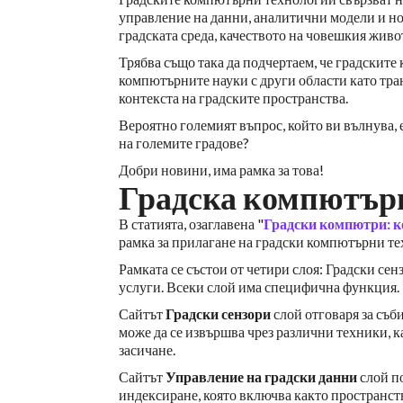
управление на данни, аналитични модели и нов
градската среда, качеството на човешкия живо
Трябва също така да подчертаем, че градскит
компютърните науки с други области като тра
контекста на градските пространства.
Вероятно големият въпрос, който ви вълнува, 
на големите градове?
Добри новини, има рамка за това!
Градска компютър
В статията, озаглавена "
Градски компютри: к
рамка за прилагане на градски компютърни те
Рамката се състои от четири слоя: Градски сен
услуги. Всеки слой има специфична функция.
Сайтът
Градски сензори
слой отговаря за съб
може да се извършва чрез различни техники, к
засичане.
Сайтът
Управление на градски данни
слой по
индексиране, която включва както пространст