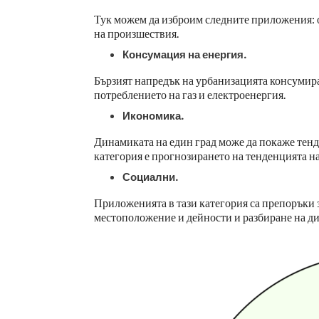
Тук можем да изброим следните приложения: о
на произшествия.
Консумация на енергия.
Бързият напредък на урбанизацията консумира
потреблението на газ и електроенергия.
Икономика.
Динамиката на един град може да покаже тенд
категория е прогнозирането на тенденцията н
Социални.
Приложенията в тази категория са препоръки
местоположение и дейности и разбиране на ди