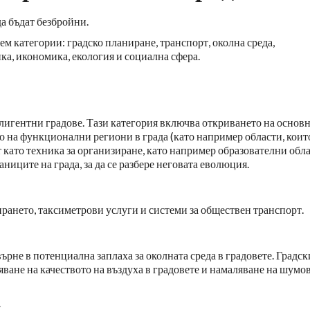
а бъдат безбройни.
м категории: градско планиране, транспорт, околна среда,
ка, икономика, екология и социална сфера.
лигентни градове. Тази категория включва откриването на основ
 на функционални региони в града (като например области, коит
 като техника за организиране, като например образователни обл
аниците на града, за да се разбере неговата еволюция.
рането, таксиметрови услуги и системи за обществен транспорт.
ърне в потенциална заплаха за околната среда в градовете. Градск
ване на качеството на въздуха в градовете и намаляване на шумо
.