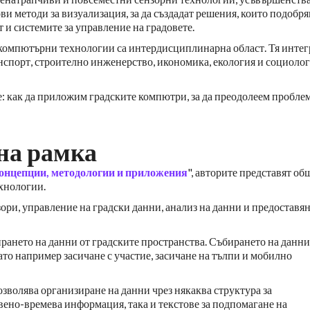
и методи за визуализация, за да създадат решения, които подобря
т и системите за управление на градовете.
е компютърни технологии са интердисциплинарна област. Тя инте
нспорт, строително инженерство, икономика, екология и социолог
е: как да приложим градските компютри, за да преодолеем пробле
на рамка
онцепции, методологии и приложения
", авторите представят об
хнологии.
зори, управление на градски данни, анализ на данни и предоставян
ирането на данни от градските пространства. Събирането на данни
ато например засичане с участие, засичане на тълпи и мобилно
зволява организиране на данни чрез някаква структура за
вено-времева информация, така и текстове за подпомагане на