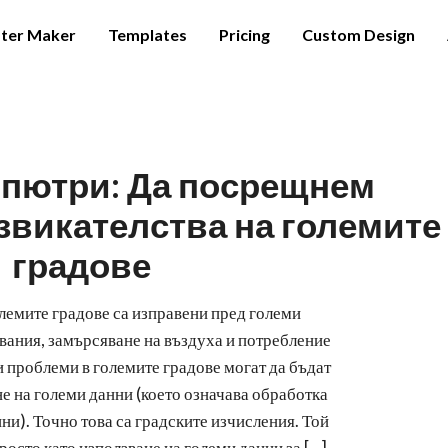
ter Maker
Templates
Pricing
Custom Design
мпютри: Да посрещнем
звикателства на големите
градове
лемите градове са изправени пред големи
вания, замърсяване на въздуха и потребление
и проблеми в големите градове могат да бъдат
е на големи данни (което означава обработка
ни). Точно това са градските изчисления. Той
осто като използване на големи данни за [...]