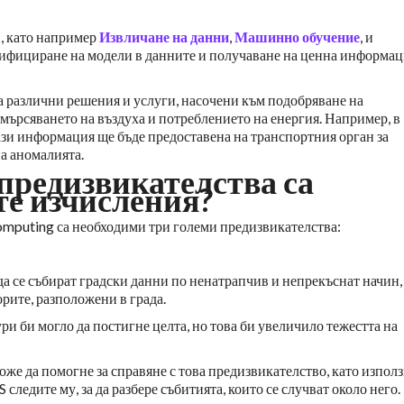
и, като например
Извличане на данни
,
Машинно обучение
, и
тифициране на модели в данните и получаване на ценна информа
 различни решения и услуги, насочени към подобряване на
мърсяването на въздуха и потреблението на енергия. Например, в
тази информация ще бъде предоставена на транспортния орган за
а аномалията.
 предизвикателства са
те изчисления?
omputing са необходими три големи предизвикателства:
 да се събират градски данни по ненатрапчив и непрекъснат начин,
орите, разположени в града.
и би могло да постигне целта, но това би увеличило тежестта на
оже да помогне за справяне с това предизвикателство, като използ
ледите му, за да разбере събитията, които се случват около него.