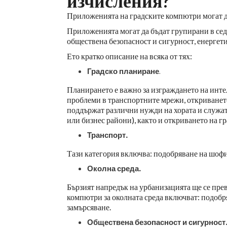
изчисления?
Приложенията на градските компютри могат д
Приложенията могат да бъдат групирани в седе
обществена безопасност и сигурност, енергети
Ето кратко описание на всяка от тях:
Градско планиране
.
Планирането е важно за изграждането на инте
проблеми в транспортните мрежи, откриването
поддържат различни нужди на хората и служат
или бизнес райони), както и откриването на гр
Транспорт.
Тази категория включва: подобряване на шофи
Околна среда.
Бързият напредък на урбанизацията ще се прев
компютри за околната среда включват: подобря
замърсяване.
Обществена безопасност и сигурност