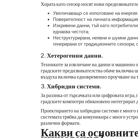
Хората като сензор носят нови предизвикателс
Увеличаващо се използване на енергия 
Поверителност на личната информация
Изкривени данни, тъй като потребители
еднаква честота;
Неструктурирани, неявни и шумни данни
генерирани от традиционните сензори, с
2.
Хетерогенни данни.
Техниките за извличане на данни и машинно о
градските предизвикателства обаче включва ш
въздуха включва едновременно проучване на т
3.
Хибридни системи.
За разлика от търсачката или цифровата игра,
градските компютри обикновено интегрират да
Проектирането на хибридни системи е много п
системата трябва да комуникира с много устр
различни формати.
Какви са основнит