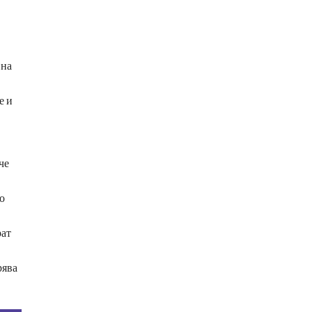
 на
е и
че
о
рат
рява