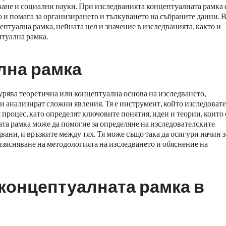
ване и социални науки. При изследванията концептуалната рамка 
 и помага за организирането и тълкуването на събраните данни. 
ептуална рамка, нейната цел и значение в изследванията, както и
птуална рамка.
лна рамка
урява теоретична или концептуална основа на изследването,
и анализират сложни явления. Тя е инструмент, който изследоват
 процес, като определят ключовите понятия, идеи и теории, които 
ата рамка може да помогне за определяне на изследователските
вани, и връзките между тях. Тя може също така да осигури начин з
изясняване на методологията на изследването и обяснение на
 концептуалната рамка в