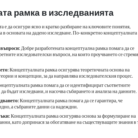
ата рамка в изследванията
а е да осигури ясно и кратко разбиране на ключовите понятия,
а в основата на дадено изследване. По-конкретно концептуалната
 въпроси:
Добре разработената концептуална рамка помага да се
етните изследователски въпроси, на които проучването се стреми
ето:
Концептуалната рамка осигурява теоретичната основа на
теории и концепции, за да направлява изследователския процес.
нцептуалната рамка помага да се идентифицират съответните
а бъдат изследвани, и насочва събирането и анализа на данните.
едването:
Концептуалната рамка помага да се гарантира, че
идно, а събраните данни са надеждни.
ръки:
Концептуалната рамка осигурява основа за формулиране на
анни, като допринася за обогатяване на съществуващите знания в 