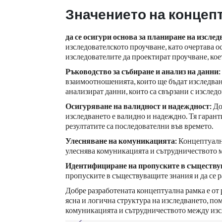
Значението на концеп
да се осигури основа за планиране на изсле
изследователското проучване, като очертава о
изследователите да проектират проучване, кое
Ръководство за събиране и анализ на данни:
взаимоотношенията, които ще бъдат изследвани
анализират данни, които са свързани с изслед
Осигуряване на валидност и надеждност:
До
изследването е валидно и надеждно. Тя гаранти
резултатите са последователни във времето.
Улесняване на комуникацията:
Концептуална
улеснява комуникацията и сътрудничеството м
Идентифициране на пропуските в съществу
пропуските в съществуващите знания и да се р
Добре разработената концептуална рамка е от 
ясна и логична структура на изследването, по
комуникацията и сътрудничеството между изс