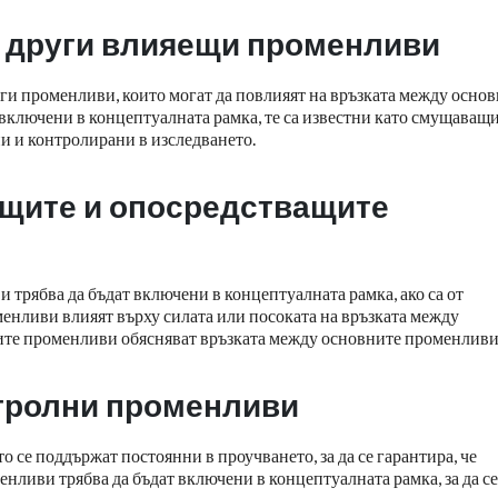
а други влияещи променливи
ги променливи, които могат да повлияят на връзката между осно
включени в концептуалната рамка, те са известни като смущаващ
и и контролирани в изследването.
ащите и опосредстващите
рябва да бъдат включени в концептуалната рамка, ако са от
енливи влияят върху силата или посоката на връзката между
ите променливи обясняват връзката между основните променливи
нтролни променливи
се поддържат постоянни в проучването, за да се гарантира, че
енливи трябва да бъдат включени в концептуалната рамка, за да се