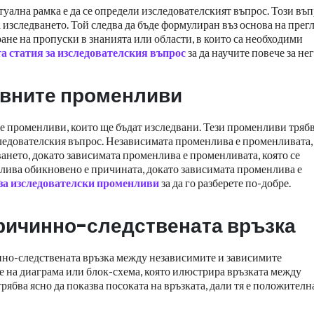
уална рамка е да се определи изследователският въпрос. Този въ
а изследването. Той следва да бъде формулиран въз основа на прег
не на пропуски в знанията или области, в които са необходими
а статия за изследователския въпрос
за да научите повече за не
овните променливи
те променливи, които ще бъдат изследвани. Тези променливи трябв
ледователския въпрос. Независимата променлива е променливата,
ането, докато зависимата променлива е променливата, която се
лива обикновено е причината, докато зависимата променлива е
за изследователски променливи
за да го разберете по-добре.
причинно-следствената връзка
нно-следствената връзка между независимите и зависимите
е на диаграма или блок-схема, която илюстрира връзката между
ябва ясно да показва посоката на връзката, дали тя е положителн