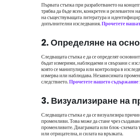
Първата стъпка при разработването на концепт
трябва да бъде ясен, конкретен и релевантен н
на съществуващата литература и идентифицира
допълнителни изследвания.
Прочетете нашат
2. Определяне на осн
Следващата стъпка е да се определят основни
бъдат измерими, наблюдаеми и свързани с изс
която се манипулира или контролира в изследв
измерва или наблюдава. Независимата промен
следствието.
Прочетете нашето съдържание 
3. Визуализиране на 
Следващата стъпка е да се визуализира причи
променливи. Това може да стане чрез създаван
променливите. Диаграмата или блок-схемата тр
или отрицателна, и силата на връзката.