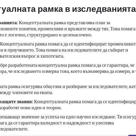
туалната рамка в изследванията
дванията:
Концептуалната рамка представлява план за
сновните понятия, променливи и връзките между тях. Това помага
то е логично, структурирано и целенасочено.
Концептуалната рамка помага да се идентифицират променливит
 в проучването. Това помага на изследователите да събират и
ователския въпрос и хипотезата.
бре разработената концептуална рамка помага да се гарантира, че
ра, че изследването измерва това, което възнамерява да измери, и 
та рамка осигурява общ език и разбиране за изследователите, кат
ежду членовете на екипа.
ващите знания:
Концептуалната рамка помага да се идентифици
азработят нови идеи и теории.
решаващо значение за успеха на едно научно изследване. Тя осигу
мага да се гарантира валидност и надеждност и улеснява
ледователите.