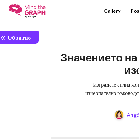
Gallery
Pos
Обратно
Значението на
из
Изградете силна кон
изчерпателно ръководст
Angé