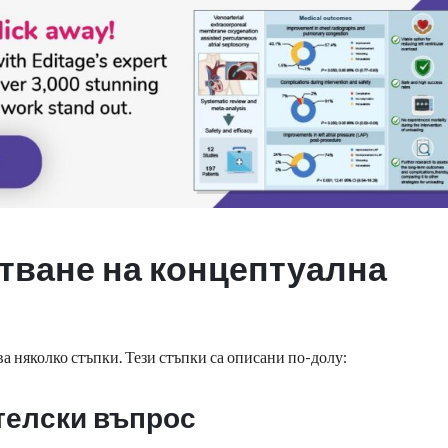
тване на концептуална
а няколко стъпки. Тези стъпки са описани по-долу:
ателски въпрос