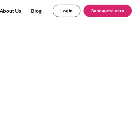
About Us
Blog
Login
Започнете сега