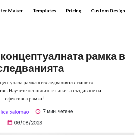
ter Maker
Templates
Pricing
Custom Design
 концептуалната рамка в
следванията
цептуална рамка в изследванията с нашето
во. Научете основните стъпки за създаване на
ефективна рамка!
7 мин. четене
lica Salomão
06/08/2023