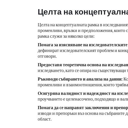
Целта на концептуалн
Целта на концептуалната рамка в изследваният
променливи, връзки и предположения, които с
рамка служи за няколко цели:
Помага за изясняване на изследователските
дефинират изследователският проблем и конкр
отговори.
Предоставя теоретична основа на изследван
изследването, като се опира на съществуващи 
Ръководи събирането и анализа на данни:
Ко
променливи и взаимоотношения, които трябва д
Осигурява валидност и надеждност на изсл
проучването е целенасочено, подходящо и вал
Помага да се направят заключения и препо
изводи и препоръки въз основа на събраните д
област.