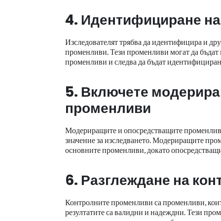
4. Идентифициране н
Изследователят трябва да идентифицира и дру
променливи. Тези променливи могат да бъдат 
променливи и следва да бъдат идентифициран
5. Включете модерир
променливи
Модериращите и опосредстващите променливи т
значение за изследването. Модериращите пром
основните променливи, докато опосредстващ
6. Разглеждане на ко
Контролните променливи са променливи, които 
резултатите са валидни и надеждни. Тези пром