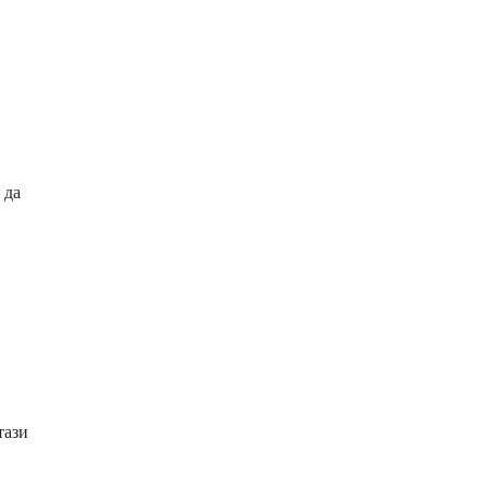
 да
тази