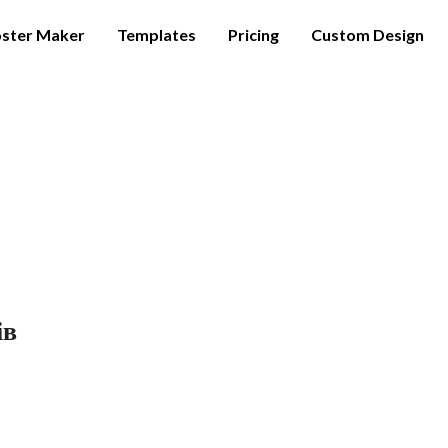
ster Maker
Templates
Pricing
Custom Design
ів