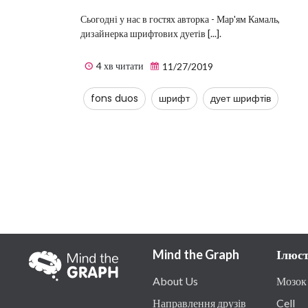
Сьогодні у нас в гостях авторка - Мар'ям Камаль,
дизайнерка шрифтових дуетів [...].
4 хв читати
11/27/2019
fons duos
шрифт
дует шрифтів
Mind the Graph
Ілюст
About Us
Мозок
Направлення друзів
Cell