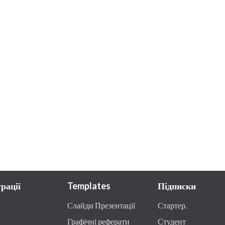
рації
Templates
Підписки
Слайди Презентації
Стартер.
Графічні реферати
Студент