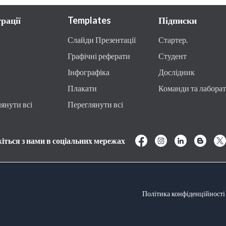
рації
Templates
Підписки
Слайди Презентації
Стартер.
Графічні реферати
Студент
Інфографіка
Дослідник
Плакати
Команди та лаборат
янути всі
Переглянути всі
іться з нами в соціальних мережах
Політика конфіденційності