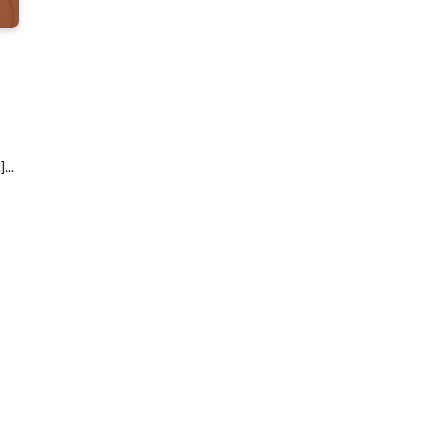
)
...