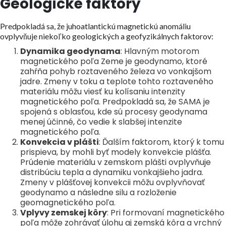
Geologické faktory
Predpokladá sa, že juhoatlantickú magnetickú anomáliu
ovplyvňuje niekoľko geologických a geofyzikálnych faktorov:
Dynamika geodynama
: Hlavným motorom
magnetického poľa Zeme je geodynamo, ktoré
zahŕňa pohyb roztaveného železa vo vonkajšom
jadre. Zmeny v toku a teplote tohto roztaveného
materiálu môžu viesť ku kolísaniu intenzity
magnetického poľa. Predpokladá sa, že SAMA je
spojená s oblasťou, kde sú procesy geodynama
menej účinné, čo vedie k slabšej intenzite
magnetického poľa.
Konvekcia v plášti
: Ďalším faktorom, ktorý k tomu
prispieva, by mohli byť modely konvekcie plášťa.
Prúdenie materiálu v zemskom plášti ovplyvňuje
distribúciu tepla a dynamiku vonkajšieho jadra.
Zmeny v plášťovej konvekcii môžu ovplyvňovať
geodynamo a následne silu a rozloženie
geomagnetického poľa.
Vplyvy zemskej kôry
: Pri formovaní magnetického
poľa môže zohrávať úlohu aj zemská kôra a vrchný