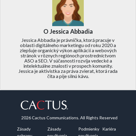
O Jessica Abbadia
Jessica Abbadia je právnička, ktorá pracuje v
oblasti digitálneho marketingu od roku 2020 a
zlepšuje organický výkon aplikácií a webových
stránok v rôznych regiónoch prostredníctvom
ASO a SEO. V súčasnosti rozvíja vedecké a
intelektuálne znalosti v prospech komunity.
Jessica je aktivistka za práva zvierat, ktorá rada
číta a pije silnú kávu.
2026 Cactus Communications. All Rights Reserved
Zásady
Zásady
Podmienky
Kariéra
ochrany
používania
používania