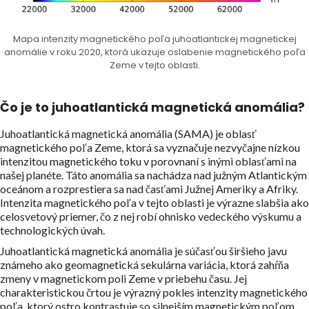
Mapa intenzity magnetického poľa juhoatlantickej magnetickej
anomálie v roku 2020, ktorá ukazuje oslabenie magnetického poľa
Zeme v tejto oblasti.
Čo je to juhoatlantická magnetická anomália?
Juhoatlantická magnetická anomália (SAMA) je oblasť
magnetického poľa Zeme, ktorá sa vyznačuje nezvyčajne nízkou
intenzitou magnetického toku v porovnaní s inými oblasťami na
našej planéte. Táto anomália sa nachádza nad južným Atlantickým
oceánom a rozprestiera sa nad časťami Južnej Ameriky a Afriky.
Intenzita magnetického poľa v tejto oblasti je výrazne slabšia ako
celosvetový priemer, čo z nej robí ohnisko vedeckého výskumu a
technologických úvah.
Juhoatlantická magnetická anomália je súčasťou širšieho javu
známeho ako geomagnetická sekulárna variácia, ktorá zahŕňa
zmeny v magnetickom poli Zeme v priebehu času. Jej
charakteristickou črtou je výrazný pokles intenzity magnetického
poľa, ktorý ostro kontrastuje so silnejším magnetickým poľom