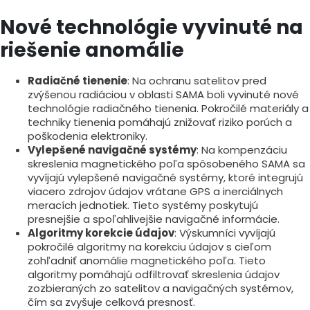
Nové technológie vyvinuté na
riešenie anomálie
Radiačné tienenie
: Na ochranu satelitov pred
zvýšenou radiáciou v oblasti SAMA boli vyvinuté nové
technológie radiačného tienenia. Pokročilé materiály a
techniky tienenia pomáhajú znižovať riziko porúch a
poškodenia elektroniky.
Vylepšené navigačné systémy
: Na kompenzáciu
skreslenia magnetického poľa spôsobeného SAMA sa
vyvíjajú vylepšené navigačné systémy, ktoré integrujú
viacero zdrojov údajov vrátane GPS a inerciálnych
meracích jednotiek. Tieto systémy poskytujú
presnejšie a spoľahlivejšie navigačné informácie.
Algoritmy korekcie údajov
: Výskumníci vyvíjajú
pokročilé algoritmy na korekciu údajov s cieľom
zohľadniť anomálie magnetického poľa. Tieto
algoritmy pomáhajú odfiltrovať skreslenia údajov
zozbieraných zo satelitov a navigačných systémov,
čím sa zvyšuje celková presnosť.