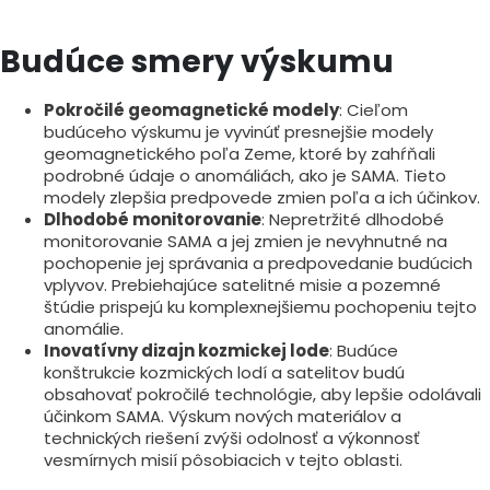
Budúce smery výskumu
Pokročilé geomagnetické modely
: Cieľom
budúceho výskumu je vyvinúť presnejšie modely
geomagnetického poľa Zeme, ktoré by zahŕňali
podrobné údaje o anomáliách, ako je SAMA. Tieto
modely zlepšia predpovede zmien poľa a ich účinkov.
Dlhodobé monitorovanie
: Nepretržité dlhodobé
monitorovanie SAMA a jej zmien je nevyhnutné na
pochopenie jej správania a predpovedanie budúcich
vplyvov. Prebiehajúce satelitné misie a pozemné
štúdie prispejú ku komplexnejšiemu pochopeniu tejto
anomálie.
Inovatívny dizajn kozmickej lode
: Budúce
konštrukcie kozmických lodí a satelitov budú
obsahovať pokročilé technológie, aby lepšie odolávali
účinkom SAMA. Výskum nových materiálov a
technických riešení zvýši odolnosť a výkonnosť
vesmírnych misií pôsobiacich v tejto oblasti.