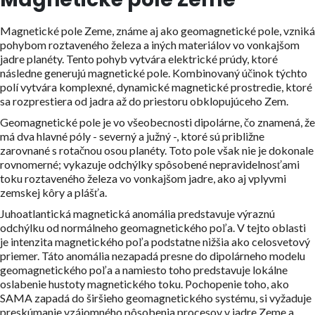
Magnetické pole Zeme, známe aj ako geomagnetické pole, vzniká
pohybom roztaveného železa a iných materiálov vo vonkajšom
jadre planéty. Tento pohyb vytvára elektrické prúdy, ktoré
následne generujú magnetické pole. Kombinovaný účinok týchto
polí vytvára komplexné, dynamické magnetické prostredie, ktoré
sa rozprestiera od jadra až do priestoru obklopujúceho Zem.
Geomagnetické pole je vo všeobecnosti dipolárne, čo znamená, že
má dva hlavné póly - severný a južný -, ktoré sú približne
zarovnané s rotačnou osou planéty. Toto pole však nie je dokonale
rovnomerné; vykazuje odchýlky spôsobené nepravidelnosťami
toku roztaveného železa vo vonkajšom jadre, ako aj vplyvmi
zemskej kôry a plášťa.
Juhoatlantická magnetická anomália predstavuje výraznú
odchýlku od normálneho geomagnetického poľa. V tejto oblasti
je intenzita magnetického poľa podstatne nižšia ako celosvetový
priemer. Táto anomália nezapadá presne do dipolárneho modelu
geomagnetického poľa a namiesto toho predstavuje lokálne
oslabenie hustoty magnetického toku. Pochopenie toho, ako
SAMA zapadá do širšieho geomagnetického systému, si vyžaduje
preskúmanie vzájomného pôsobenia procesov v jadre Zeme a