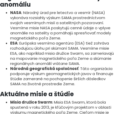
anomáliu
NASA
: Národný úrad pre letectvo a vesmír (NASA)
vykonáva rozsiahly výskum SAMA prostredníctvom
svojich vesmírnych misií a satelitných pozorovaní.
Vesmírne misie NASA poskytujú cenné údaje o vplyve
anomálie na satelity a pomáhajú spresňovať modely
magnetického poľa Zeme.
ESA
: Európska vesmírna agentúra (ESA) tiež zohráva
rozhodujúcu úlohu pri skúmaní SAMA. Vesmírne misie
ESA, ako napríklad misia družice Swarm, sa zameriavajú
na mapovanie magnetického poľa Zeme a skúmanie
regionálnych anomálií vrátane SAMA.
Národná geografická spoločnosť
: Táto organizácia
podporuje výskum geomagnetických javov a financuje
štúdie zamerané na pochopenie širších dôsledkov
SAMA na životné prostredie Zeme.
Aktuálne misie a štúdie
Misia družice Swarm
: Misia ESA Swarm, ktorá bola
spustená v roku 2013, je kľúčovým projektom v oblasti
výskumu magnetického poľa Zeme. Cieľom misie je