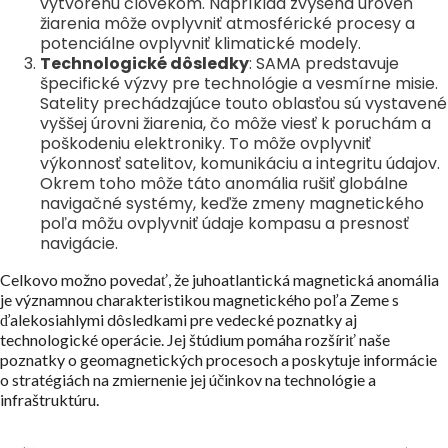
vytvorenú človekom. Napríklad zvýšená úroveň
žiarenia môže ovplyvniť atmosférické procesy a
potenciálne ovplyvniť klimatické modely.
Technologické dôsledky
: SAMA predstavuje
špecifické výzvy pre technológie a vesmírne misie.
Satelity prechádzajúce touto oblasťou sú vystavené
vyššej úrovni žiarenia, čo môže viesť k poruchám a
poškodeniu elektroniky. To môže ovplyvniť
výkonnosť satelitov, komunikáciu a integritu údajov.
Okrem toho môže táto anomália rušiť globálne
navigačné systémy, keďže zmeny magnetického
poľa môžu ovplyvniť údaje kompasu a presnosť
navigácie.
Celkovo možno povedať, že juhoatlantická magnetická anomália
je významnou charakteristikou magnetického poľa Zeme s
ďalekosiahlymi dôsledkami pre vedecké poznatky aj
technologické operácie. Jej štúdium pomáha rozšíriť naše
poznatky o geomagnetických procesoch a poskytuje informácie
o stratégiách na zmiernenie jej účinkov na technológie a
infraštruktúru.