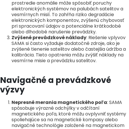
prostredie anomálie môže spôsobiť poruchy
elektronických systémov na palubách satelitov a
vesmírnych misií. To zahŕňa riziko degradácie
elektronických komponentov, zvýšenú chybovosť
pri spracovaní údajov a potenciálne krátkodobé
alebo dlhodobé narušenie prevádzky.
Zvýšené prevádzkové náklady
: Riešenie vplyvov
SAMA si často vyžaduje dodatočné zdroje, ako je
zvýšené tienenie satelitov alebo častejšia údržba a
kalibrácia. Tieto opatrenia môžu zvýšiť náklady na
vesmírne misie a prevádzku satelitov.
Navigačné a prevádzkové
výzvy
Nepresné merania magnetického poľa
: SAMA
spôsobuje výrazné odchýlky v odčítaní
magnetického poľa, ktoré môžu ovplyvniť systémy
spoliehajúce sa na magnetické kompasy alebo
navigačné technológie založené na magnetickom