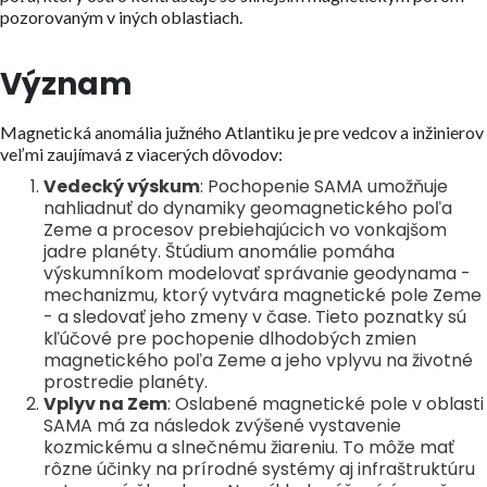
pozorovaným v iných oblastiach.
Význam
Magnetická anomália južného Atlantiku je pre vedcov a inžinierov
veľmi zaujímavá z viacerých dôvodov:
Vedecký výskum
: Pochopenie SAMA umožňuje
nahliadnuť do dynamiky geomagnetického poľa
Zeme a procesov prebiehajúcich vo vonkajšom
jadre planéty. Štúdium anomálie pomáha
výskumníkom modelovať správanie geodynama -
mechanizmu, ktorý vytvára magnetické pole Zeme
- a sledovať jeho zmeny v čase. Tieto poznatky sú
kľúčové pre pochopenie dlhodobých zmien
magnetického poľa Zeme a jeho vplyvu na životné
prostredie planéty.
Vplyv na Zem
: Oslabené magnetické pole v oblasti
SAMA má za následok zvýšené vystavenie
kozmickému a slnečnému žiareniu. To môže mať
rôzne účinky na prírodné systémy aj infraštruktúru