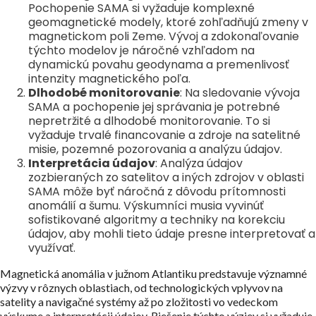
Pochopenie SAMA si vyžaduje komplexné
geomagnetické modely, ktoré zohľadňujú zmeny v
magnetickom poli Zeme. Vývoj a zdokonaľovanie
týchto modelov je náročné vzhľadom na
dynamickú povahu geodynama a premenlivosť
intenzity magnetického poľa.
Dlhodobé monitorovanie
: Na sledovanie vývoja
SAMA a pochopenie jej správania je potrebné
nepretržité a dlhodobé monitorovanie. To si
vyžaduje trvalé financovanie a zdroje na satelitné
misie, pozemné pozorovania a analýzu údajov.
Interpretácia údajov
: Analýza údajov
zozbieraných zo satelitov a iných zdrojov v oblasti
SAMA môže byť náročná z dôvodu prítomnosti
anomálií a šumu. Výskumníci musia vyvinúť
sofistikované algoritmy a techniky na korekciu
údajov, aby mohli tieto údaje presne interpretovať a
využívať.
Magnetická anomália v južnom Atlantiku predstavuje významné
výzvy v rôznych oblastiach, od technologických vplyvov na
satelity a navigačné systémy až po zložitosti vo vedeckom
výskume a interpretácii údajov. Riešenie týchto výziev si vyžaduje