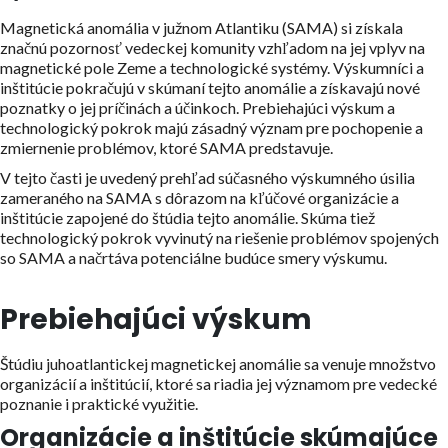
Magnetická anomália v južnom Atlantiku (SAMA) si získala
značnú pozornosť vedeckej komunity vzhľadom na jej vplyv na
magnetické pole Zeme a technologické systémy. Výskumníci a
inštitúcie pokračujú v skúmaní tejto anomálie a získavajú nové
poznatky o jej príčinách a účinkoch. Prebiehajúci výskum a
technologický pokrok majú zásadný význam pre pochopenie a
zmiernenie problémov, ktoré SAMA predstavuje.
V tejto časti je uvedený prehľad súčasného výskumného úsilia
zameraného na SAMA s dôrazom na kľúčové organizácie a
inštitúcie zapojené do štúdia tejto anomálie. Skúma tiež
technologický pokrok vyvinutý na riešenie problémov spojených
so SAMA a načrtáva potenciálne budúce smery výskumu.
Prebiehajúci výskum
Štúdiu juhoatlantickej magnetickej anomálie sa venuje množstvo
organizácií a inštitúcií, ktoré sa riadia jej významom pre vedecké
poznanie i praktické využitie.
Organizácie a inštitúcie skúmajúce