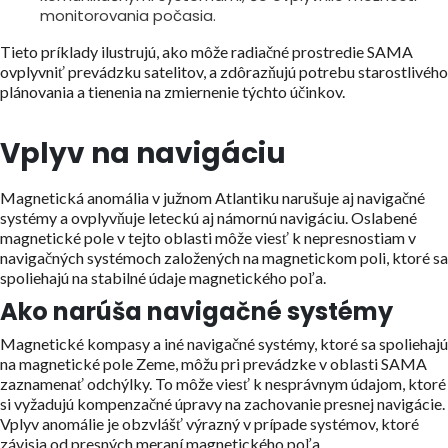
monitorovania počasia.
Tieto príklady ilustrujú, ako môže radiačné prostredie SAMA
ovplyvniť prevádzku satelitov, a zdôrazňujú potrebu starostlivého
plánovania a tienenia na zmiernenie týchto účinkov.
Vplyv na navigáciu
Magnetická anomália v južnom Atlantiku narušuje aj navigačné
systémy a ovplyvňuje leteckú aj námornú navigáciu. Oslabené
magnetické pole v tejto oblasti môže viesť k nepresnostiam v
navigačných systémoch založených na magnetickom poli, ktoré sa
spoliehajú na stabilné údaje magnetického poľa.
Ako narúša navigačné systémy
Magnetické kompasy a iné navigačné systémy, ktoré sa spoliehajú
na magnetické pole Zeme, môžu pri prevádzke v oblasti SAMA
zaznamenať odchýlky. To môže viesť k nesprávnym údajom, ktoré
si vyžadujú kompenzačné úpravy na zachovanie presnej navigácie.
Vplyv anomálie je obzvlášť výrazný v prípade systémov, ktoré
závisia od presných meraní magnetického poľa.