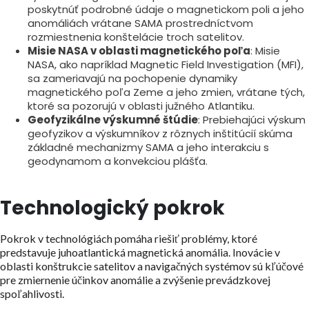
poskytnúť podrobné údaje o magnetickom poli a jeho
anomáliách vrátane SAMA prostredníctvom
rozmiestnenia konštelácie troch satelitov.
Misie NASA v oblasti magnetického poľa
: Misie
NASA, ako napríklad Magnetic Field Investigation (MFI),
sa zameriavajú na pochopenie dynamiky
magnetického poľa Zeme a jeho zmien, vrátane tých,
ktoré sa pozorujú v oblasti južného Atlantiku.
Geofyzikálne výskumné štúdie
: Prebiehajúci výskum
geofyzikov a výskumníkov z rôznych inštitúcií skúma
základné mechanizmy SAMA a jeho interakciu s
geodynamom a konvekciou plášťa.
Technologický pokrok
Pokrok v technológiách pomáha riešiť problémy, ktoré
predstavuje juhoatlantická magnetická anomália. Inovácie v
oblasti konštrukcie satelitov a navigačných systémov sú kľúčové
pre zmiernenie účinkov anomálie a zvýšenie prevádzkovej
spoľahlivosti.