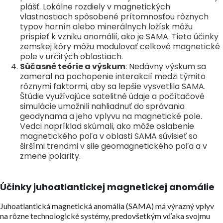
plášť. Lokálne rozdiely v magnetických
vlastnostiach spôsobené prítomnosťou rôznych
typov hornín alebo minerálnych ložísk môžu
prispieť k vzniku anomálií, ako je SAMA. Tieto účinky
zemskej kôry môžu modulovať celkové magnetické
pole v určitých oblastiach.
Súčasné teórie a výskum
: Nedávny výskum sa
zameral na pochopenie interakcií medzi týmito
rôznymi faktormi, aby sa lepšie vysvetlila SAMA.
Štúdie využívajúce satelitné údaje a počítačové
simulácie umožnili nahliadnuť do správania
geodynama a jeho vplyvu na magnetické pole.
Vedci napríklad skúmali, ako môže oslabenie
magnetického poľa v oblasti SAMA súvisieť so
širšími trendmi v sile geomagnetického poľa a v
zmene polarity.
Účinky juhoatlantickej magnetickej anomálie
Juhoatlantická magnetická anomália (SAMA) má výrazný vplyv
na rôzne technologické systémy, predovšetkým vďaka svojmu