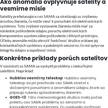
Ako anomália ovplyvňuje satelity a
vesmírne misie
Satelity prelietavajúce cez SAMA sa stretávajú so zvýšenou
úrovňou žiarenia, čo môže viesť k poruchám ich elektronických
systémov. Toto zvýšené vystavenie žiareniu môže mať za
následok poškodenie údajov, poruchy elektronických
komponentov a potenciálne poškodenie citlivých prístrojov.
Účinky anomálie môžu ohroziť funkčnosť družice vrátane jej
komunikačných systémov a palubných senzorov, čo má vplyv na
integritu údajov a úspešnosť misie.
Konkrétne príklady porúch satelitov
V súvislosti so SAMA sa vyskytli problémy s niekoľkými
satelitmi. Napríklad:
Hubblov vesmírny teleskop
: Hubblov vesmírny
teleskop sa pri prechode cez SAMA stretol s
dočasnými poruchami a anomáliami údajov, ktoré sa
pripisujú rušeniu spôsobenému žiarením.
GOES-13
: Táto meteorologická družica mala počas
preletu cez SAMA problémy so senzormi a
komunikačnými systémami, čo ovplyvnilo možnosti