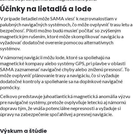
Účinky na lietadlá a lode
V prípade lietadiel môže SAMA viesť k nezrovnalostiam v
palubných navigačných systémoch, čo môže ovplyvniť trasu letu a
bezpečnosť. Piloti možno budú musieť počítať so zvýšeným
magnetickým rušením, ktoré môže skomplikovať navigáciu a
vyžadovať dodatočné overenie pomocou alternatívnych
systémov.
V námornej navigácii môžu lode, ktoré sa spoliehajú na
magnetické kompasy alebo systémy GPS, pri plavbe v oblasti
SAMA zaznamenať navigačné chyby alebo zníženú presnosť. To
môže ovplyvniť plánovanie trasy a navigáciu, čo si vyžaduje
dodatočné kontroly a spoliehanie sa na doplnkové navigačné
pomôcky.
Celkovo predstavuje juhoatlantická magnetická anomália výzvu
pre navigačné systémy, pretože ovplyvňuje leteckú aj námornú
dopravu tým, že vnáša potenciálne nepresnosti a vyžaduje si
úpravy na zabezpečenie spoľahlivej a presnej navigácie.
Výskum a štúdie