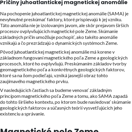
Príčiny juhoatlantickej magnetickej anomálie
Na pochopenie juhoatlantickej magnetickej anomálie (SAMA) je
nevyhnutné preskúmať faktory, ktoré prispievajú k jej vzniku.
Táto anomália nie je izolovaným javom, ale skôr prejavom širších
procesov ovplyvňujúcich magnetické pole Zeme. Skúmanie
základných príčin umožňuje pochopiť, ako takéto anomálie
vznikajú a čo prezrádzajú o dynamických systémoch Zeme.
Pôvod juhoatlantickej magnetickej anomálie má korene v
základnom fungovaní magnetického poľa Zeme a geologických
procesoch, ktoré ho ovplyvňujú. Preskúmaním základov tvorby
geomagnetického poľa a konkrétnych geologických faktorov,
ktoré sa na ňom podieľajú, vzniká jasnejší obraz tohto
zaujímavého magnetického prvku.
V nasledujúcich častiach sa budeme venovať základným
princípom magnetického poľa Zeme a tomu, ako SAMA zapadá
do tohto širšieho kontextu, po ktorom bude nasledovať skúmanie
geologických faktorov a súčasných teórií vysvetľujúcich jeho
existenciu a správanie.
Magnetické pole Zeme