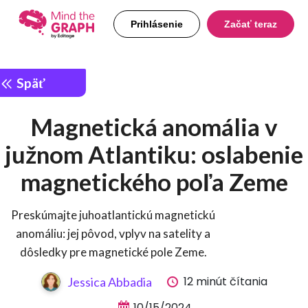
Prihlásenie
Začať teraz
Späť
Magnetická anomália v
južnom Atlantiku: oslabenie
magnetického poľa Zeme
Preskúmajte juhoatlantickú magnetickú
anomáliu: jej pôvod, vplyv na satelity a
dôsledky pre magnetické pole Zeme.
12 minút čítania
Jessica Abbadia
10/15/2024