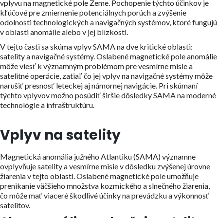
vplyvu na magnetické pole Zeme. Pochopenie týchto účinkov je
kľúčové pre zmiernenie potenciálnych porúch a zvýšenie
odolnosti technologických a navigačných systémov, ktoré fungujú
v oblasti anomálie alebo v jej blízkosti.
V tejto časti sa skúma vplyv SAMA na dve kritické oblasti:
satelity a navigačné systémy. Oslabené magnetické pole anomálie
môže viesť k významným problémom pre vesmírne misie a
satelitné operácie, zatiaľ čo jej vplyv na navigačné systémy môže
narušiť presnosť leteckej aj námornej navigácie. Pri skúmaní
týchto vplyvov možno posúdiť širšie dôsledky SAMA na moderné
technológie a infraštruktúru.
Vplyv na satelity
Magnetická anomália južného Atlantiku (SAMA) významne
ovplyvňuje satelity a vesmírne misie v dôsledku zvýšenej úrovne
žiarenia v tejto oblasti. Oslabené magnetické pole umožňuje
prenikanie väčšieho množstva kozmického a slnečného žiarenia,
čo môže mať viaceré škodlivé účinky na prevádzku a výkonnosť
satelitov.