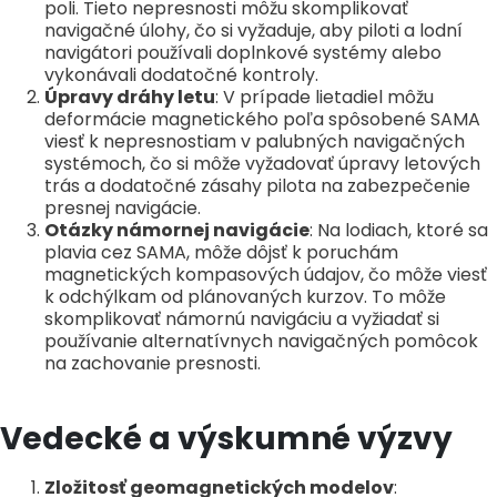
poli. Tieto nepresnosti môžu skomplikovať
navigačné úlohy, čo si vyžaduje, aby piloti a lodní
navigátori používali doplnkové systémy alebo
vykonávali dodatočné kontroly.
Úpravy dráhy letu
: V prípade lietadiel môžu
deformácie magnetického poľa spôsobené SAMA
viesť k nepresnostiam v palubných navigačných
systémoch, čo si môže vyžadovať úpravy letových
trás a dodatočné zásahy pilota na zabezpečenie
presnej navigácie.
Otázky námornej navigácie
: Na lodiach, ktoré sa
plavia cez SAMA, môže dôjsť k poruchám
magnetických kompasových údajov, čo môže viesť
k odchýlkam od plánovaných kurzov. To môže
skomplikovať námornú navigáciu a vyžiadať si
používanie alternatívnych navigačných pomôcok
na zachovanie presnosti.
Vedecké a výskumné výzvy
Zložitosť geomagnetických modelov
: