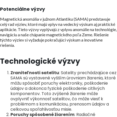
Potenciálne výzvy
Magnetická anomália v južnom Atlantiku (SAMA) predstavuje
celý rad výziev, ktoré majú vplyv na vedecký výskum aj praktické
aplikácie. Tieto výzvy vyplývajú z vplyvu anomálie na technológie,
navigáciu a naše chápanie magnetického poľa Zeme. Riešenie
týchto výziev si vyžaduje pokračujúci výskum a inovatívne
riešenia.
Technologické výzvy
Zraniteľnosti satelitu
: Satelity prechádzajúce cez
SAMA sú vystavené vyšším úrovniam žiarenia, ktoré
môžu spôsobiť poruchy elektroniky, poškodenie
údajov a dokonca fyzické poškodenie citlivých
komponentov. Toto zvýšené žiarenie môže
ovplyvniť výkonnosť satelitov, čo môže viesť k
problémom s komunikáciou, prenosom údajov a
celkovou spoľahlivosťou misie.
Poruchy spôsobené žiarením
: Radiačné