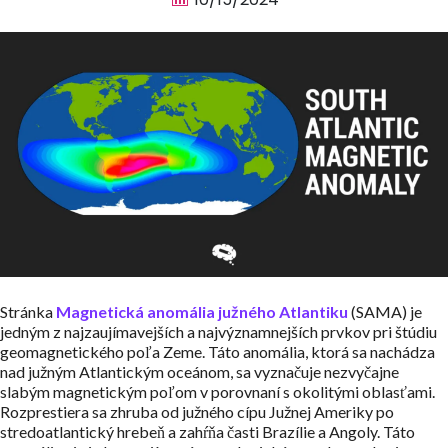
Stránka
Magnetická anomália južného Atlantiku
(SAMA) je
jedným z najzaujímavejších a najvýznamnejších prvkov pri štúdiu
geomagnetického poľa Zeme. Táto anomália, ktorá sa nachádza
nad južným Atlantickým oceánom, sa vyznačuje nezvyčajne
slabým magnetickým poľom v porovnaní s okolitými oblasťami.
Rozprestiera sa zhruba od južného cípu Južnej Ameriky po
stredoatlantický hrebeň a zahŕňa časti Brazílie a Angoly. Táto