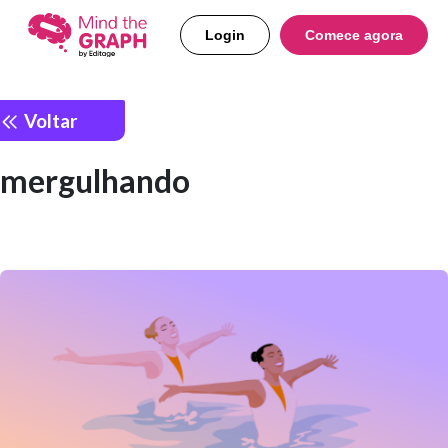
Login
Comece agora
Voltar
mergulhando