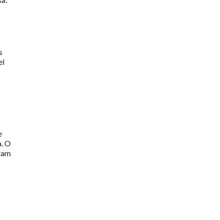
s
el
e
a. O
eram