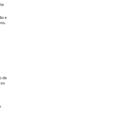
nte
ão e
vos.
o de
cos
o