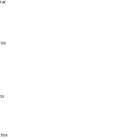
rar
rso
os
ctos