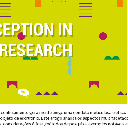
o conhecimento geralmente exige uma conduta meticulosa e ética.
objeto de escrutínio. Este artigo analisa os aspectos multifacetad
s, considerações éticas, métodos de pesquisa, exemplos notáveis e