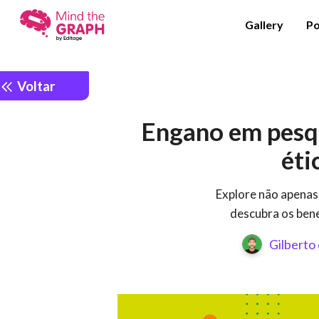
Gallery
Po
Voltar
Engano em pesqu
éti
Explore não apenas 
descubra os bene
Gilberto