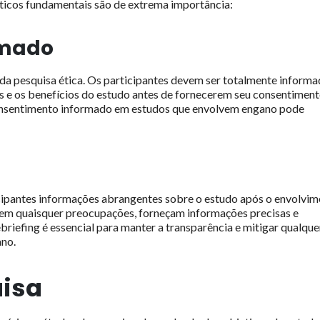
éticos fundamentais são de extrema importância:
rmado
da pesquisa ética. Os participantes devem ser totalmente inform
cos e os benefícios do estudo antes de fornecerem seu consentiment
consentimento informado em estudos que envolvem engano pode
icipantes informações abrangentes sobre o estudo após o envolvi
dem quaisquer preocupações, forneçam informações precisas e
riefing é essencial para manter a transparência e mitigar qualque
ano.
isa