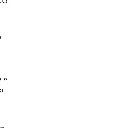
. Os
s
r as
u
os
sa: