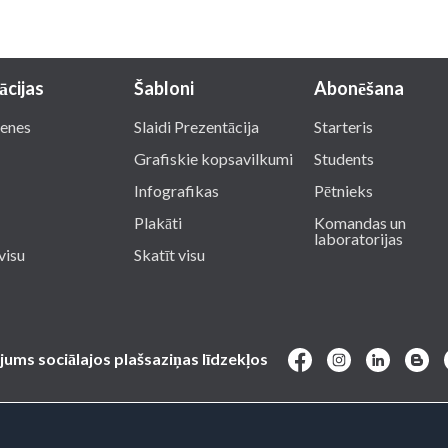
ācijas
Šabloni
Abonēšana
enes
Slaidi Prezentācija
Starteris
Grafiskie kopsavilkumi
Students
Infografikas
Pētnieks
Plakāti
Komandas un
laboratorijas
visu
Skatīt visu
jums sociālajos plašsaziņas līdzekļos