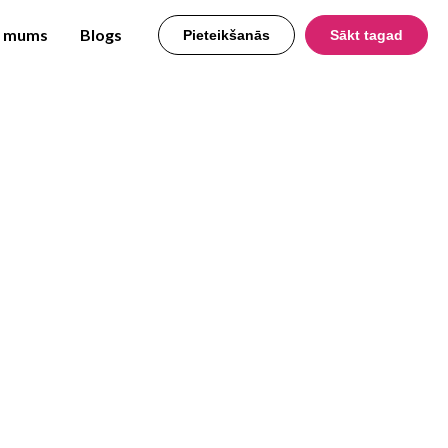
r mums
Blogs
Pieteikšanās
Sākt tagad