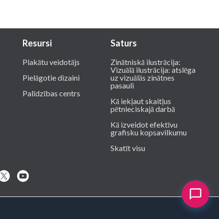
Resursi
Saturs
Plakātu veidotājs
Zinātniskā ilustrācija:
Vizuālā ilustrācija: atslēga
Pielāgotie dizaini
uz vizuālās zinātnes
pasauli
Palīdzības centrs
Kā iekļaut skaitļus
pētnieciskajā darbā
Kā izveidot efektīvu
grafisku kopsavilkumu
Skatīt visu