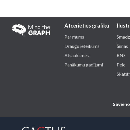
Atcerieties grafiku
Ilustr
Par mums
Smadz
Draugu ieteikums
Šūnas
Atsauksmes
RNS
Panākumu gadījumi
Pele
Skatīt 
Savieno