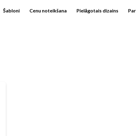
Šabloni
Cenu noteikšana
Pielāgotais dizains
Pa