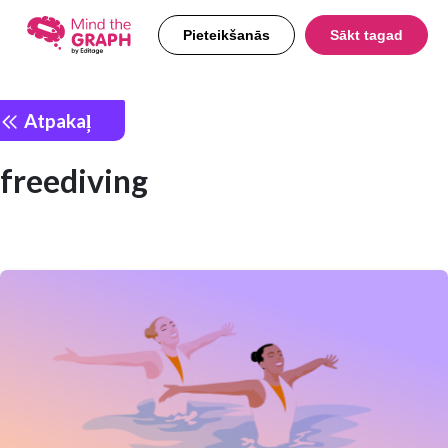
Pieteikšanās
Sākt tagad
Atpakaļ
freediving