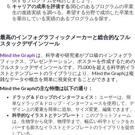
供するプログラ ムを検討しましょう。
キャリアの成果を評価する
:関心のあるプログラムの卒業
生の進路実績 を調べる。希望する分野で成功した卒業生
を輩出している実績のあるプログラムを探す。
最高のインフォグラフィックメーカーと総合的なフル
スタックデザインツール
Mind the Graph
は、科学者や研究者がプロ級のインフォグラ
フィックス、プレゼンテーション、ポスターを作成するための
フルスタックデザインツールです。75,000を超える科学的イラ
ストとテンプレートのライブラリにより、Mind the Graphは複
雑なデータや概念を簡単に視覚化することができます。
Mind the Graphの主な特徴は以下の通り：
ドラッグ＆ドロップのインターフェイス：
ユーザーは、簡
単なドラッグ＆ドロップ・インターフェースを使用して、デ
ザイン上の要素を簡単に追加、サイズ変更、編集できます。
科学的なイラストとテンプレート：
このプラットフォーム
は、生物学から化学、物理学まで、幅広い科学トピックをカ
バーする膨大なイラストとテンプレートのライブラリを提供
している。