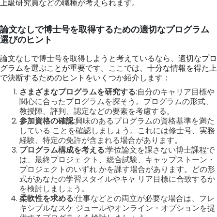
上級研究員などの職種が考えられます。
論文なしで博士号を取得するための適切なプログラム
選びのヒント
論文なしで博士号を取得しようと考えているなら、適切なプロ
グラムを選ぶことが重要です。ここでは、十分な情報を得た上
で決断するためのヒントをいくつか紹介します：
さまざまなプログラムを研究する
:自分のキャリア目標や
関心に合ったプログラムを探そう。プログラムの形式、
教授陣、評判、認定などの要素を考慮する。
参加資格の確認
:興味のあるプログラムの資格基準を満た
している ことを確認しましょう。これには修士号、実務
経験、特定の免許が含まれる場合があります。
プログラム構成を考える
:学位論文を課さない博士課程で
は、最終プロジェ クト、総合試験、キャップストーン・
プロジェクトのいずれ かを課す場合があります。どの形
式があなたの学習スタイルやキャ リア目標に合致するか
を検討しましょう。
柔軟性を求める
:仕事などとの両立が必要な場合は、フレ
キシブルなスケ ジュールやオンライン・オプションを提