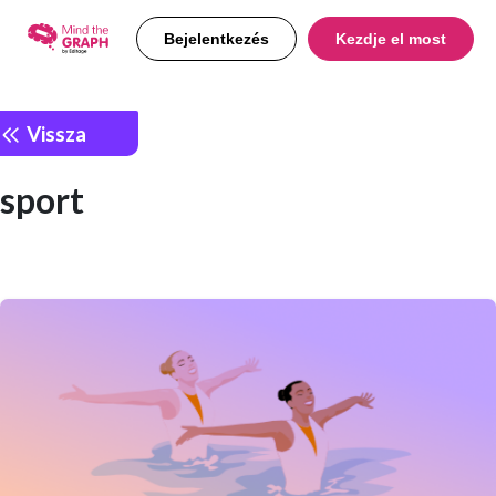
Bejelentkezés
Kezdje el most
Vissza
sport