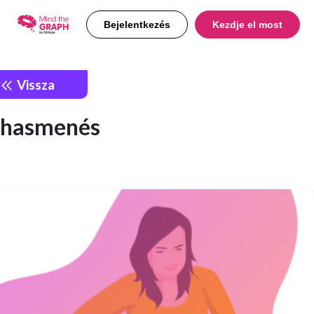
Bejelentkezés
Kezdje el most
Vissza
hasmenés