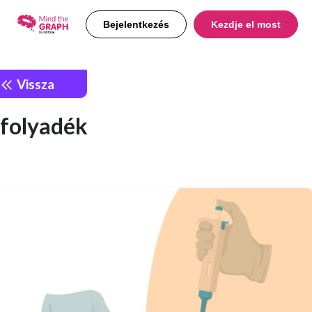
Bejelentkezés
Kezdje el most
Vissza
folyadék