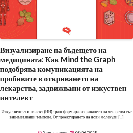
Визуализиране на бъдещето на
медицината: Как Mind the Graph
подобрява комуникацията на
пробивите в откриването на
лекарства, задвижвани от изкуствен
интелект
Изкуственият интелект (ИИ) трансформира откриването на лекарства със
зашеметяващи темпове. От проектирането на нови молекули [...]
3 мин. четене
05/06/2025