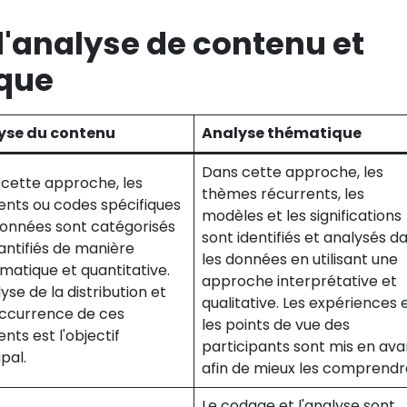
l'analyse de contenu et
ique
yse du contenu
Analyse thématique
Dans cette approche, les
cette approche, les
thèmes récurrents, les
nts ou codes spécifiques
modèles et les significations
onnées sont catégorisés
sont identifiés et analysés d
antifiés de manière
les données en utilisant une
matique et quantitative.
approche interprétative et
lyse de la distribution et
qualitative. Les expériences 
occurrence de ces
les points de vue des
nts est l'objectif
participants sont mis en ava
ipal.
afin de mieux les comprendr
Le codage et l'analyse sont