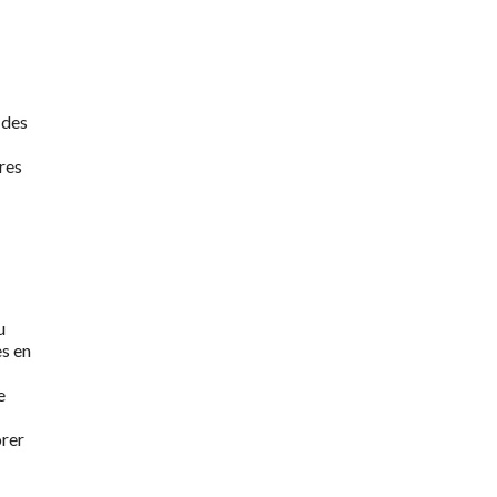
 des
res
u
s en
e
orer