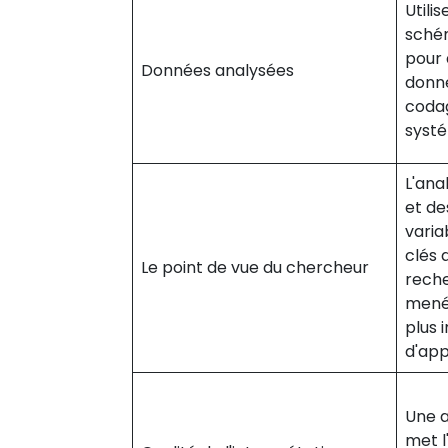
Utili
sché
pour 
Données analysées
donné
codag
systé
L'ana
et de
varia
clés 
Le point de vue du chercheur
reche
menée
plus 
d'app
Une a
met l