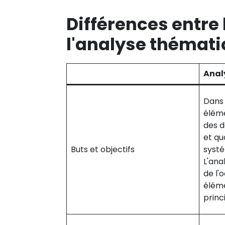
Différences entre 
l'analyse thémat
Anal
Dans 
éléme
des d
et qu
Buts et objectifs
systé
L'ana
de l'
éléme
princ