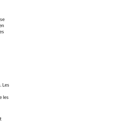
yse
en
es
. Les
e les
t