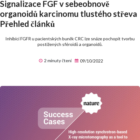
Signalizace FGF v sebeobnově
organoidů karcinomu tlustého střeva
Přehled článků
Inhibicí FGFR u pacientských buněk CRC lze snáze pochopit tvorbu
postižených sféroidů a organoidů.
2 minuty čtení
09/10/2022