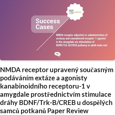
NMDA receptor upravený současným
podáváním extáze a agonisty
kanabinoidního receptoru-1 v
amygdale prostřednictvím stimulace
dráhy BDNF/Trk-B/CREB u dospělých
samců potkanů Paper Review