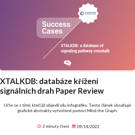
XTALKDB: databáze křížení
signálních drah Paper Review
Učte se s těmi, kteří již objevili sílu infografiky. Tento článek obsahuje
grafické abstrakty vytvořené pomocí Mind the Graph.
2 minuty čtení
09/14/2022